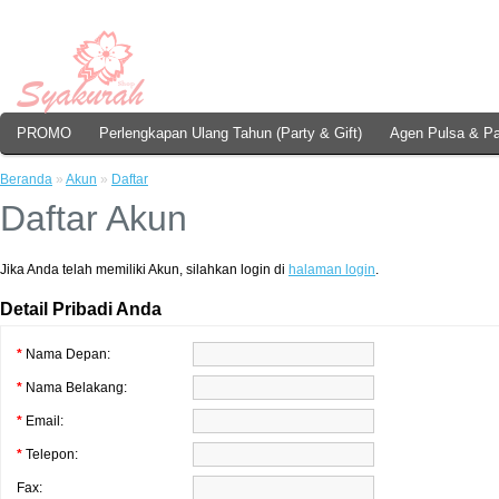
PROMO
Perlengkapan Ulang Tahun (Party & Gift)
Agen Pulsa & Pa
Beranda
»
Akun
»
Daftar
Daftar Akun
Jika Anda telah memiliki Akun, silahkan login di
halaman login
.
Detail Pribadi Anda
*
Nama Depan:
*
Nama Belakang:
*
Email:
*
Telepon:
Fax: